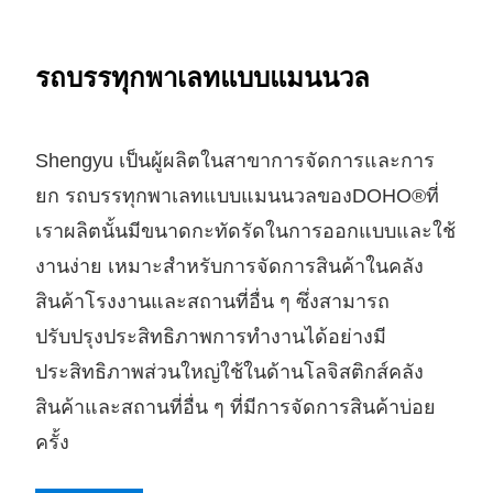
รถบรรทุกพาเลทแบบแมนนวล
Shengyu เป็นผู้ผลิตในสาขาการจัดการและการ
ยก รถบรรทุกพาเลทแบบแมนนวลของDOHO®ที่
เราผลิตนั้นมีขนาดกะทัดรัดในการออกแบบและใช้
งานง่าย เหมาะสำหรับการจัดการสินค้าในคลัง
สินค้าโรงงานและสถานที่อื่น ๆ ซึ่งสามารถ
ปรับปรุงประสิทธิภาพการทำงานได้อย่างมี
ประสิทธิภาพส่วนใหญ่ใช้ในด้านโลจิสติกส์คลัง
สินค้าและสถานที่อื่น ๆ ที่มีการจัดการสินค้าบ่อย
ครั้ง