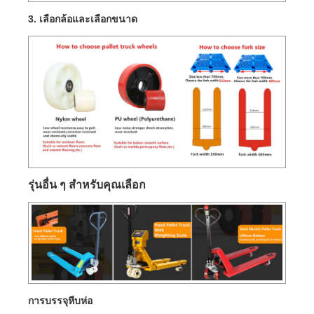
3. เลือกล้อและเลือกขนาด
รุ่นอื่น ๆ สำหรับคุณเลือก
การบรรจุหีบห่อ