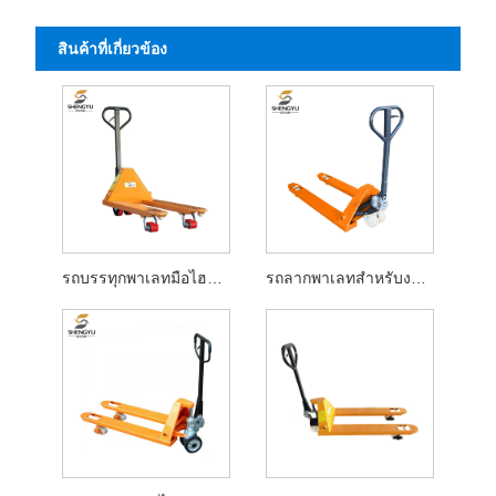
สินค้าที่เกี่ยวข้อง
รถบรรทุกพาเลทมือไฮดรอลิก 2t
รถลากพาเลทสำหรับงานหนัก