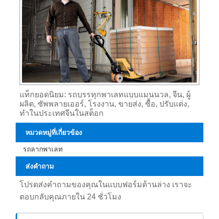
แท็กยอดนิยม: รถบรรทุกพาเลทแบบแมนนวล, จีน, ผู้
ผลิต, ซัพพลายเออร์, โรงงาน, ขายส่ง, ซื้อ, ปรับแต่ง,
ทำในประเทศจีนในสต็อก
หมวดหมู่ที่เกี่ยวข้อง
รถลากพาเลท
ส่งคำถาม
โปรดส่งคำถามของคุณในแบบฟอร์มด้านล่าง เราจะ
ตอบกลับคุณภายใน 24 ชั่วโมง