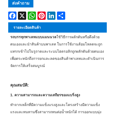
ส่งคำถาม
Facebook
X
WhatsApp
Pinterest
LinkedIn
Share
รายละเอียดสินค้า
รถบรรทุกพาเลทแบบแมนนวล
ใช้วิธีการผลักดันหรือดึงด้วย
ตนเองและนำสินค้าบนพาเลท ในการใช้งานส้อมโหลดจะถูก
แทรกเข้าไปในรูถาดและระบบไฮดรอลิกถูกผลักดันด้วยตนเอง
เพื่อตระหนักถึงการยกและลดของสินค้าพาเลทและดำเนินการ
จัดการให้เสร็จสมบูรณ์
คุณสมบัติ:
1. ความสามารถและความเสถียรของแบริ่งสูง
ทำจากเหล็กที่มีความแข็งแรงสูงและโครงสร้างมีความแข็ง
แรงและทนทานซึ่งสามารถทนต่อน้ำหนักได้ การออกแบบมุ่ง