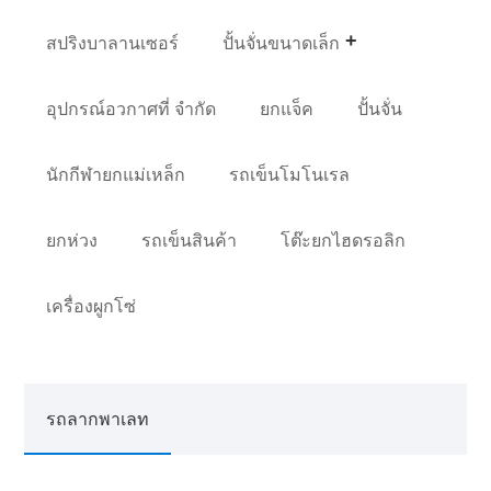
สปริงบาลานเซอร์
ปั้นจั่นขนาดเล็ก
อุปกรณ์อวกาศที่ จำกัด
ยกแจ็ค
ปั้นจั่น
นักกีฬายกแม่เหล็ก
รถเข็นโมโนเรล
ยกห่วง
รถเข็นสินค้า
โต๊ะยกไฮดรอลิก
เครื่องผูกโซ่
รถลากพาเลท