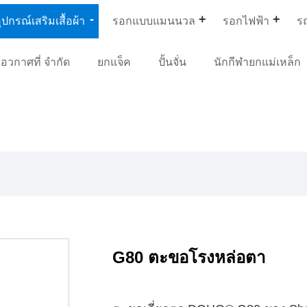
ุปกรณ์เสริมเสื้อผ้า
รอกแบบแมนนวล
รอกไฟฟ้า
ร
อวกาศที่ จำกัด
ยกแจ็ค
ปั้นจั่น
นักกีฬายกแม่เหล็ก
G80 ตะขอโรงหล่อตา