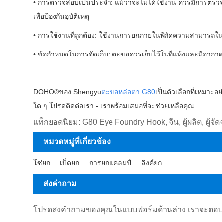
• การตรวจสอบเป็นประจำ: แม้ว่าจะไม่ได้ใช้งาน ควรมีการตร
เพื่อป้องกันอุบัติเหตุ
• การใช้งานที่ถูกต้อง: ใช้งานการยกภายในพิกัดความสามารถใน
• ข้อกำหนดในการจัดเก็บ: ตะขอควรเก็บไว้ในที่แห้งและมีอากาศถ
DOHO®ของ Shengyu
ตะขอหล่อตา G80
เป็นตัวเลือกที่เหมาะ
ใด ๆ โปรดติดต่อเรา - เราพร้อมเสมอที่จะช่วยเหลือคุณ
แท็กยอดนิยม: G80 Eye Foundry Hook, จีน, ผู้ผลิต, ผู้จั
หมวดหมู่ที่เกี่ยวข้อง
โซ่ยก
เบ็ดยก
การยกแคลมป์
ลิงค์ยก
ส่งคำถาม
โปรดส่งคำถามของคุณในแบบฟอร์มด้านล่าง เราจะตอบก