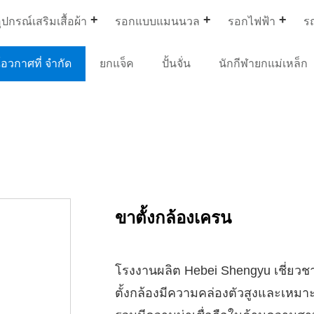
ุปกรณ์เสริมเสื้อผ้า
รอกแบบแมนนวล
รอกไฟฟ้า
ร
อวกาศที่ จำกัด
ยกแจ็ค
ปั้นจั่น
นักกีฬายกแม่เหล็ก
ขาตั้งกล้องเครน
โรงงานผลิต Hebei Shengyu เชี่ยว
ตั้งกล้องมีความคล่องตัวสูงและเห